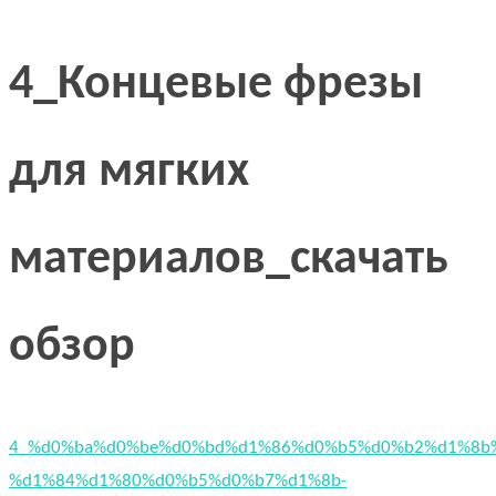
4_Концевые фрезы
для мягких
материалов_скачать
обзор
4_%d0%ba%d0%be%d0%bd%d1%86%d0%b5%d0%b2%d1%8b
%d1%84%d1%80%d0%b5%d0%b7%d1%8b-