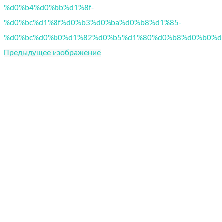
%d0%b4%d0%bb%d1%8f-
%d0%bc%d1%8f%d0%b3%d0%ba%d0%b8%d1%85-
%d0%bc%d0%b0%d1%82%d0%b5%d1%80%d0%b8%d0%b0%d
Предыдущее изображение