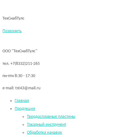
ТехСнабТулс
Позвонить
ООО "ТехСнабТулс"
тел. +7(8332)211-265
пн-птн 8:30 - 17:30
e-mail: tst43@mail.ru
Главная
Продукция
Твердосплавные пластины
Токарный инструмент
Обработка канавок